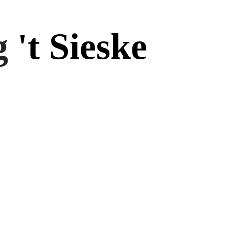
g
't Si
eske