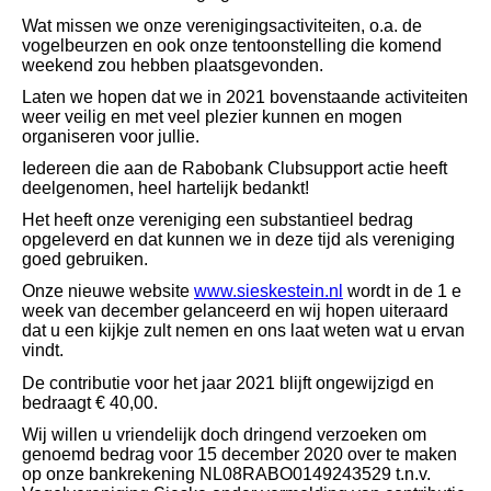
Wat missen we onze verenigingsactiviteiten, o.a. de
vogelbeurzen en ook onze tentoonstelling die komend
weekend zou hebben plaatsgevonden.
Laten we hopen dat we in 2021 bovenstaande activiteiten
weer veilig en met veel plezier kunnen en mogen
organiseren voor jullie.
Iedereen die aan de Rabobank Clubsupport actie heeft
deelgenomen, heel hartelijk bedankt!
Het heeft onze vereniging een substantieel bedrag
opgeleverd en dat kunnen we in deze tijd als vereniging
goed gebruiken.
Onze nieuwe website
www.sieskestein.nl
wordt in de 1 e
week van december gelanceerd en wij hopen uiteraard
dat u een kijkje zult nemen en ons laat weten wat u ervan
vindt.
De contributie voor het jaar 2021 blijft ongewijzigd en
bedraagt € 40,00.
Wij willen u vriendelijk doch dringend verzoeken om
genoemd bedrag
voor 15 december 2020
over te maken
op onze bankrekening NL08RABO0149243529 t.n.v.