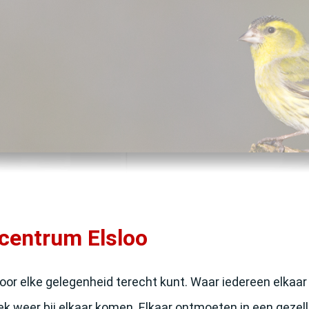
centrum Elsloo
voor elke gelegenheid terecht kunt. Waar iedereen elkaar
ek weer bij elkaar komen. Elkaar ontmoeten in een gezelli