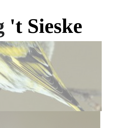
g
't Si
eske