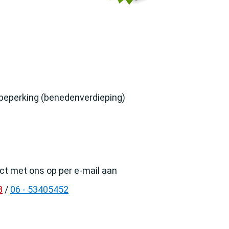
 beperking (benedenverdieping)
t met ons op per e-mail aan
8
/
06 - 53405452