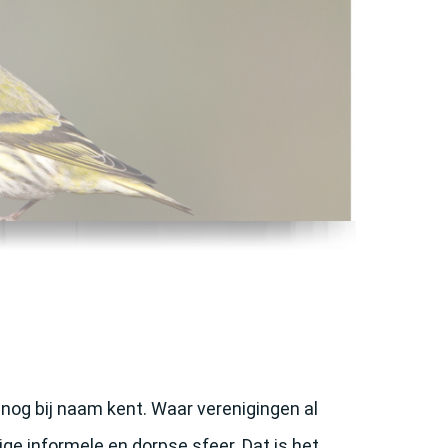
 nog bij naam kent. Waar verenigingen al
ge informele en dorpse sfeer. Dat is het