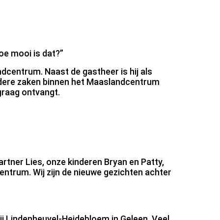
oe mooi is dat?”
ndcentrum. Naast de gastheer is hij als
andere zaken binnen het Maaslandcentrum
 graag ontvangt.
rtner Lies, onze kinderen Bryan en Patty,
ntrum. Wij zijn de nieuwe gezichten achter
ij Lindenheuvel-Heidebloem in Geleen. Veel