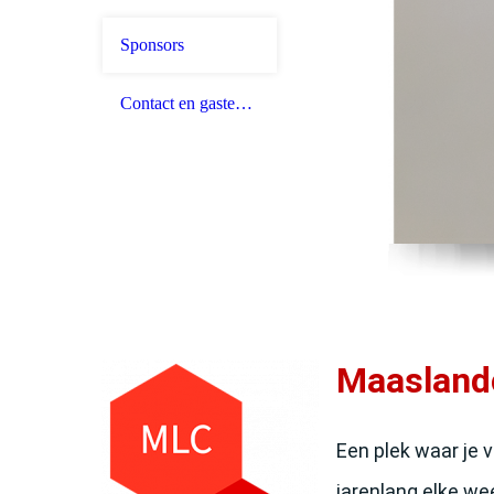
Sponsors
Contact en gastenboek
Maasland
Een plek waar je 
jarenlang elke we