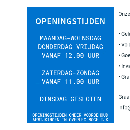
Onze
• Ge
• Vo
• Go
• Inv
• Gra
Graa
info