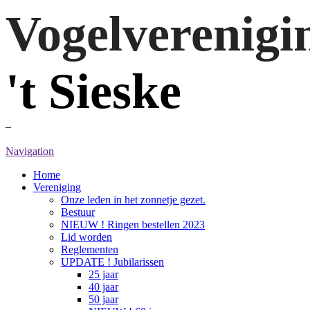
Vogelverenigi
't Si
eske
–
Navigation
Home
Vereniging
Onze leden in het zonnetje gezet.
Bestuur
NIEUW ! Ringen bestellen 2023
Lid worden
Reglementen
UPDATE ! Jubilarissen
25 jaar
40 jaar
50 jaar