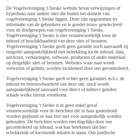
De Vogelvereniging 't Sieske website bevat verwijzingen of
hyperlinks naar andere sites die buiten het domein van
vogelvereniging 't Sieske liggen. Deze zijn opgenomen ter
informatie van de gebruikers en te goeder trouw geselecteerd
voor de doelgroepen van vogelvereniging 't Sieske.
Vogelvereniging 't Sieske is niet verantwoordelijk voor de
inhoud of beschikbaarheid van deze sites of bronnen.
Vogelvereniging 't Sieske geeft geen garantie noch aanvaardt zij
enigerlei aansprakelijkheid met betrekking tot de inhoud, data,
adviezen, verklaringen, software, producten of ander materiaal
op dergelijke sites of bronnen. Websites waar naar wordt
verwezen of gelinkt, worden incidenteel door ons gecontroleerd.
Vogelvereniging 't Sieske geeft echter geen garanties m.b.t. de
inhoud en betrouwbaarheid van deze site, noch wordt
aansprakelijkheid aanvaard voor direct of indirect geleden
schade welke hieruit voortkomt.
Vogelvereniging 't Sieske is in geen enkel geval
verantwoordelijk voor de berichten die in haar gastenboek
worden geplaatst en kan hier niet voor aansprakelijk worden
gehouden. De berichten worden niet dagelijks door ons
gecontroleerd op inhoud, wat kan betekenen dat hier
schokkende of kwetsende teksten in staan. Om juridische